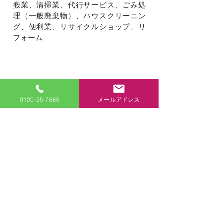
搬業、清掃業、代行サービス、ごみ処
理（一般廃棄物）、ハウスクリーニン
グ、便利業、リサイクルショップ、リ
フォーム
さ む
株式会社作務
神奈川県小田原市
0120-35-7665
メールアドレス
神奈川県小田原市久野3764-11
E-mail：
info@zensan.co.jp
TEL：0465-35-7668
0120-35-7665
通話料無料／年中無休／携帯からもＯＫ
不用品回収、廃棄物回収、ゴミ片付
け、ゴミ搬出、部屋片付け
遺品整理、遺品回収、リフォーム、バ